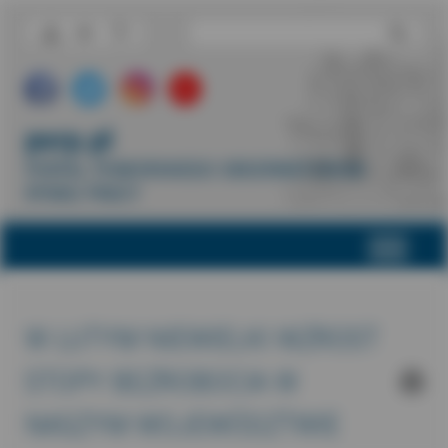
porp.pl
PORTAL POMORSKIEGO OBSERWATORIUM
RYNKU PRACY
W LUTYM NIEWIELKI WZROST
STOPY BEZROBOCIA W
NASZYM WOJEWÓDZTWIE