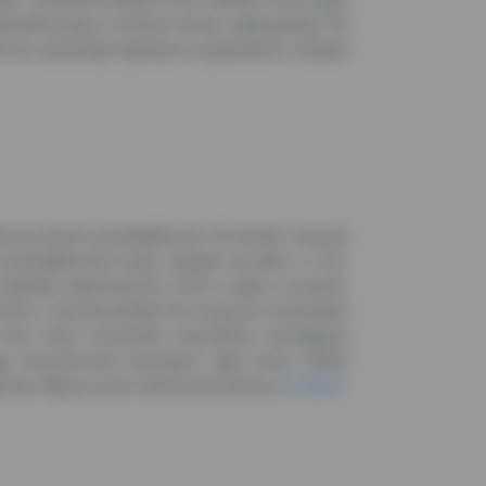
warunków pracy w okresie sezonu wakacyjnego. Na
mii nie spowoduje tąpnięcia w gospodarce, krajowa
torze dużych przedsiębiorstw. Na skutek rosnącej
rzedsiębiorstw w lipcu okazało się tylko o 2 tys.
ardziej optymistyczny (2,0% w ujęciu rocznym).
tóre z niej skorzystały nie muszą już utrzymywać
az okres korzystnej koniunktury, sprzyjającej
gą nieruchomości biurowych, gdyż praca zdalna
iorstw. Więcej na ten temat przeczytasz w
artykule
.