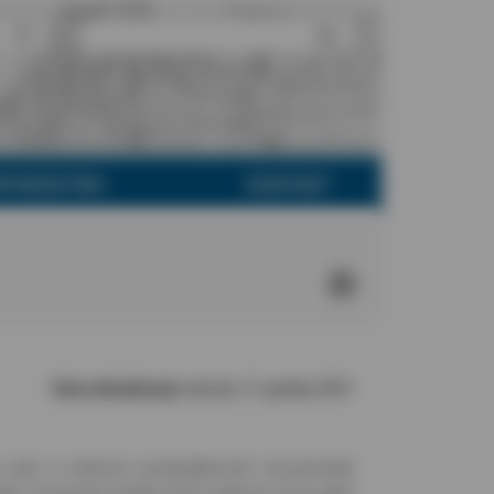
RTNERSTWO
KONTAKT
Data aktualizacji:
wtorek, 21 grudnia 2021
 płac w sektorze przedsiębiorstw rozczarowały
bie z kryzysami polskie firmy rodzinne na tle ogółu