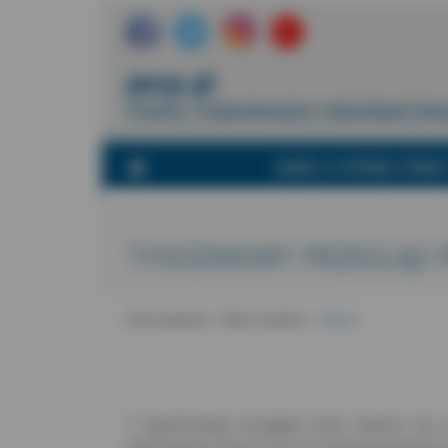
porp.pl
PORTAL POMORSKIEGO OBSERWATORI
DANE O RYNKU PRAC
TYGODNIOWY PRZEGLĄD 
-
-
Strona główna
Warto wiedzieć
Artykuł
Z tygodniowego przeglądu prasy dowiesz się, 
ekonomistów, którzy liczyli na realizację bardziej