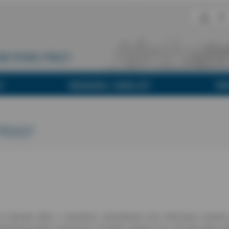
UM RYNKU PRACY
Y
BADANIA I ANALIZY
PA
PRASY
że lipcowe dane o dynamice zatrudnienia oraz dotyczące poziomu
 optymistycznego scenariusza. Ponadto, dowiesz się o tym jak radzą so