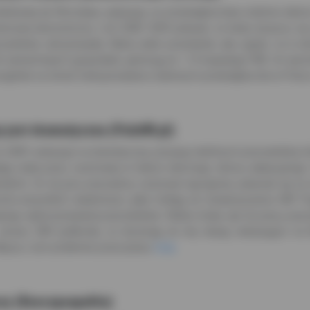
Bankowej we Wrocławiu, wykazuje, że przedsiębiorstwa rodzinne dobrze
nansowo-ekonomiczny z lat 2008–2009 pokazał, że kiedy wszyscy się 
racowników zatrzymywały. Mamy wiele przesłanek, aby sądzić, że w 
 zamachowych gospodarki, generują ok. 1/5 krajowego PKB. Ich wyróżnik
zegółów na temat funkcjonowania rodzinnych przedsiębiorstw w Polsc
a jest dramatyczna (PulsHR.pl)
NP) wskazuje na dramatyczną sytuację niektórych pracowników, któr
dają realia pracy sezonowej w trakcie obecnego okresu wakacyjnego.
ndemii. Do tej pory pracownicy sezonowi najczęściej uskarżali się 
ta wszystkich wiadomości, jakie trafiają do stowarzyszenia SNP. Po
ajnego wykorzystywania pracowników. Wobec braku rąk do pracy, prac
prezes SNP, podkreśla, że docierają do niej skargi, wskazujące n
ięcej o tym problemie przeczytasz
tutaj
.
zy (Rzeczpospolita)