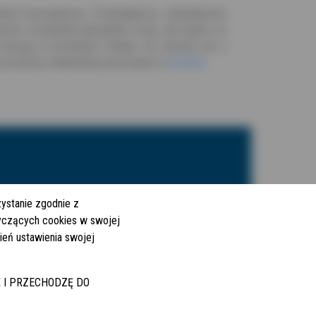
mii koronawirusa. Przedsiębiorcy, doświadczeni
owców i produktów wprawdzie rosną, ale ważne, że
pracują w normalnym tempie, nie słychać też o
i w branży meblarskiej przeczytasz w
artykule
.
zystanie zgodnie z
DANE O RYNKU PRACY
tyczących cookies w swojej
BADANIA I ANALIZY
ień ustawienia swojej
PARTNERSTWO
KONTAKT
UJĘ I PRZECHODZĘ DO