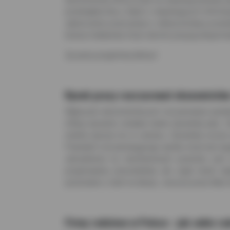
przedsiębiorstw, a także o niepokojących infor
zakończenie przeczytasz o dobrej kondycji przeds
branża meblarska może obronić pozycję eksporto
Życzymy przyjemnej lektury!
Rynek pracy rozczarował ekonomistów. I
Większość ekonomistów jest rozczarowana wynikie
inflacji wyraźnie zmalała realna dynamika płac. 
etatów wyższe niż w czerwcu. Dynamika roczna 
Powodem rozczarowującego wyniku może być wygaśn
zatrudnienia na niezmienionym poziomie, pod 
przyjmowaniu pracowników, ale część branż bę
pozostanie z nami na dłużej. Jeszcze przez kilka 
Firmy rodzinne w Polsce - jak sobie ra