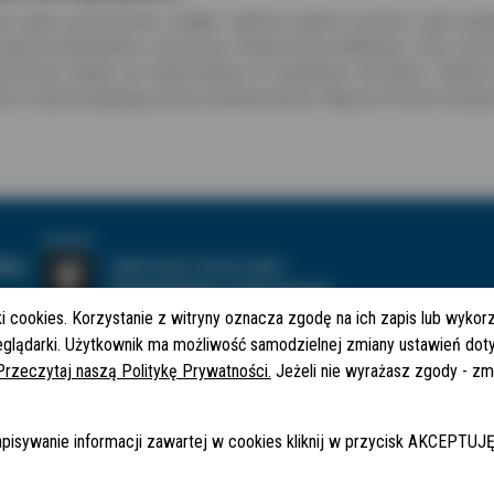
zne plany producentów mógłby zakłócić jedynie jesienny atak pande
owymi lockdownami, cieszą się z tegorocznej stabilizacji. Ceny sur
umentów zapału do inwestowania w urządzanie mieszkań. Fabryki 
 co było prawdziwą zmorą ostatniej wiosny. Więcej na temat sytuacj
ki cookies. Korzystanie z witryny oznacza zgodę na ich zapis lub wykor
 30
HOME
zeglądarki. Użytkownik ma możliwość samodzielnej zmiany ustawień do
O NAS
Przeczytaj naszą Politykę Prywatności.
Jeżeli nie wyrażasz zgody - zm
REDAKCJA SERWISU
FAQ
MAPA SERWISU
apisywanie informacji zawartej w cookies kliknij w przycisk AKCEPT
RSS
l
POLITYKA PRYWATNOŚCI