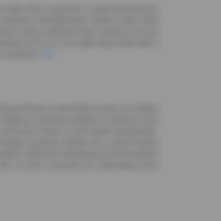
 radzą sobie z kryzysami, a z pewnością lepiej niż
zamykali, przedsiębiorstwa rodzinne trwały. Kiedy
okresie kryzysu pandemicznego sytuacja może być
iem jest to, że na tle ogółu lepiej radzą sobie z
e znajdziesz
tutaj
.
ą porównuje do wyciskania cytryny, do ostatniej
 Najgorsza sytuacja występuje w branżach, które
na nieuczciwe umowy czy brak wypłat wynagrodzeń.
jawiają się jednak zupełnie inne, czasami bardzo
odawcy nadmiernie eksploatują tych pracowników,
a fakt, że praca sezonowa jest wykonywana przez