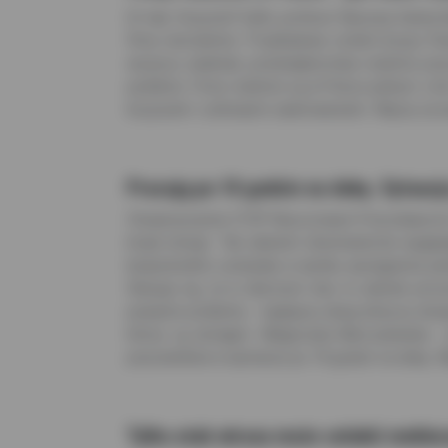
Dr hab. Krzysztof Safin, profesor Wyższej Szkoły 
firmy nierodzinne. Przykładowo ostatni kryzys fi
wszyscy zwalniali, przedsiębiorstwa rodzinne p
podobna. Firmy rodzinne są w Polsce jednym z kół
kryzysami i rynkowymi zawirowaniami. Więcej szc
Pracują po 18 godzin na dobę. Sytuacj
Stowarzyszenie STOP Nieuczciwym Pracodawcom (S
kropli energii. Tak zdaniem obserwatorów wyglą
bezpośrednio ucierpiały w wyniku wystąpienia pa
Okazuje się, że w obecnym roku to ułamek procen
poważne problemy - najwięcej skarg dotyczy skr
którzy są dostępni. Małgorzata Marczulewska - 
pracowników w wymiarze po 18 godzin na dobę. W
Tylko atak wirusa może osłabić meblar