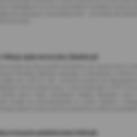
macjach dobiegających ze strony pracowników w kontekście trudnych 
iębiorstw zajmujących się produkcją mebli – jeśli kolejna fala pande
wej lokomotywy.
nflacja zjada wzrost płac (Bankier.pl)
m zarówno lipcowej dynamiki zatrudnienia, jak i poziomu płac w sek
Eksperci ING Banku Śląskiego zauważają, że zatrudnienie w sektorze p
spadła zaś z 2,8% do 1,8% - konsensus prognoz był zdecydowanie b
ięcie ochrony miejsce pracy z Tarczy Finansowej 1.0 PFR. Firmy, k
sankcją zwrotu części otrzymanych środków. Wprawdzie mamy ter
dzie musiała się zrestrukturyzować np. branże związane z obsłu
miesięcy będzie to barierą wzrostu zatrudnienia w sektorze przedsięb
dzą w kryzysie pandemicznym (Infor.pl)