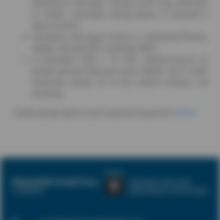
prowadzono rekrutacje. Tak jak w 2019 roku, dotyczyło
to: handlu i sprzedaży, obsługi klienta, IT, finansów, a
także inżynierii;
najczęściej rekrutujące branże to: bankowość/finanse,
handel i sprzedaż B2C, produkcja FMCG;
w listopadzie 2020 r. 7% ofert zamieszczonych na
portalu pracuj.pl dotyczyło pracy zdalnej i był to wynik
trzykrotnie wyższy niż w tym samym miesiącu rok
wcześniej.
Z pełną wersją raportu możn zapoznać się pod tym
linkiem
.