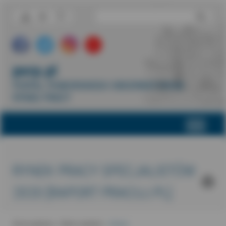
porp.pl
PORTAL POMORSKIEGO OBSERWATORIUM
RYNKU PRACY
RYNEK PRACY SPECJALISTÓW
2020 [RAPORT PRACUJ.PL]
-
-
Strona główna
Warto wiedzieć
Artykuł