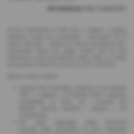
Data aktualizacji:
środa, 15 grudnia 2021
Procesy rekrutacyjne w 2020 roku, w związku z trwającą
pandemią musiały ulec przemianom i dostosować się do
nowych warunków - zarówno po stronie pracodawców jak i
pracowników. Biorąc pod uwagę ostatnie pięć lat, ilość
oferowanych przez pracodawców miejsc pracy na portalu
pracuj.pl była w 2020 roku niższa niż w 2019 i 2018 roku.
Wybrane wnioski z raportu:
najmniej ofert pracodawcy zamieścili w II-im kwartale
2020 r., a najwięcej - w III kwartale. Może to wyjaśniać
przypadające na koniec I-go i początek II-go
kwartału pierwszy lockdown i związane z nim
konsekwencje;
bez zmian (wyłączając udział proentowy)
pozostał układ specjalizacji na które najczęściej