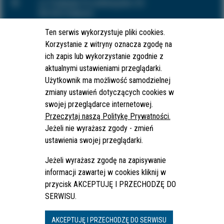
ul. Podwale Przedmiejskie 30
80-824 Gdańsk
tel.:
+48 58 326 18 01
Ten serwis wykorzystuje pliki cookies.
fax: +48 58326 48 94
Korzystanie z witryny oznacza zgodę na
ich zapis lub wykorzystanie zgodnie z
e-mail:
wup@wup.gdansk.pl
aktualnymi ustawieniami przeglądarki.
Użytkownik ma możliwość samodzielnej
HOME
zmiany ustawień dotyczących cookies w
O NAS
swojej przeglądarce internetowej.
REDAKCJA SERWISU
Przeczytaj naszą Politykę Prywatności.
FAQ
MAPA SERWISU
Jeżeli nie wyrażasz zgody - zmień
RSS
ustawienia swojej przeglądarki.
POLITYKA PRYWATNOŚCI
DEKLARACJA DOSTĘPNOŚCI
Jeżeli wyrażasz zgodę na zapisywanie
DANE O RYNKU PRACY
informacji zawartej w cookies kliknij w
BADANIA I ANALIZY
przycisk AKCEPTUJĘ I PRZECHODZĘ DO
PARTNERSTWO
SERWISU.
KONTAKT
AKCEPTUJĘ I PRZECHODZĘ DO SERWISU